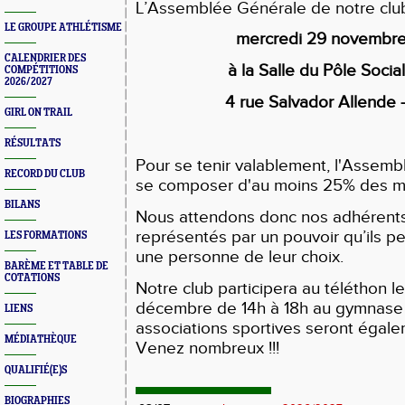
L’Assemblée Générale de notre club 
LE GROUPE ATHLÉTISME
mercredi
29 novembre
CALENDRIER DES
à la Salle du Pôle Socia
COMPÉTITIONS
2026/2027
4 rue Salvador Allende 
GIRL ON TRAIL
RÉSULTATS
Pour se tenir valablement, l'Assemb
RECORD DU CLUB
se composer d'au moins 25% des m
BILANS
Nous attendons donc nos adhérent
représentés par un pouvoir qu’ils p
LES FORMATIONS
une personne de leur choix.
BARÈME ET TABLE DE
COTATIONS
Notre club participera au téléthon l
décembre de 14h à 18h au gymnase 
LIENS
associations sportives seront égal
MÉDIATHÈQUE
Venez nombreux !!!
QUALIFIÉ(E)S
BIOGRAPHIES