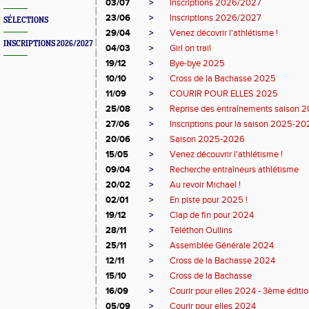
03/07
>
Inscriptions 2026/2027
23/06
>
Inscriptions 2026/2027
SÉLECTIONS
29/04
>
Venez décovrir l'athlétisme !
INSCRIPTIONS 2026/2027
04/03
>
Girl on trail
19/12
>
Bye-bye 2025
10/10
>
Cross de la Bachasse 2025
11/09
>
COURIR POUR ELLES 2025
25/08
>
Reprise des entraînements saison
27/06
>
Inscriptions pour la saison 2025-2
20/06
>
Saison 2025-2026
15/05
>
Venez découvrir l'athlétisme !
09/04
>
Recherche entraîneurs athlétisme
20/02
>
Au revoir Michael !
02/01
>
En piste pour 2025 !
19/12
>
Clap de fin pour 2024
28/11
>
Téléthon Oullins
25/11
>
Assemblée Générale 2024
12/11
>
Cross de la Bachasse 2024
15/10
>
Cross de la Bachasse
16/09
>
Courir pour elles 2024 - 3ème éditi
05/09
>
Courir pour elles 2024