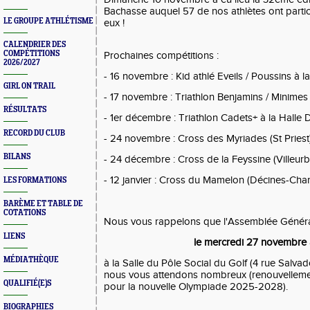
Bachasse auquel 57 de nos athlètes ont parti
LE GROUPE ATHLÉTISME
eux !
CALENDRIER DES
COMPÉTITIONS
Prochaines compétitions :
2026/2027
- 16 novembre : Kid athlé Eveils / Poussins à 
GIRL ON TRAIL
- 17 novembre : Triathlon Benjamins / Minimes
RÉSULTATS
- 1er décembre : Triathlon Cadets+ à la Halle
RECORD DU CLUB
- 24 novembre : Cross des Myriades (St Priest
BILANS
- 24 décembre : Cross de la Feyssine (Villeur
- 12 janvier : Cross du Mamelon (Décines-Char
LES FORMATIONS
BARÈME ET TABLE DE
COTATIONS
Nous vous rappelons que l'Assemblée Généra
LIENS
le mercredi 27 novembre
MÉDIATHÈQUE
à la Salle du Pôle Social du Golf (4 rue Salvad
nous vous attendons nombreux (renouvelleme
QUALIFIÉ(E)S
pour la nouvelle Olympiade 2025-2028).
BIOGRAPHIES