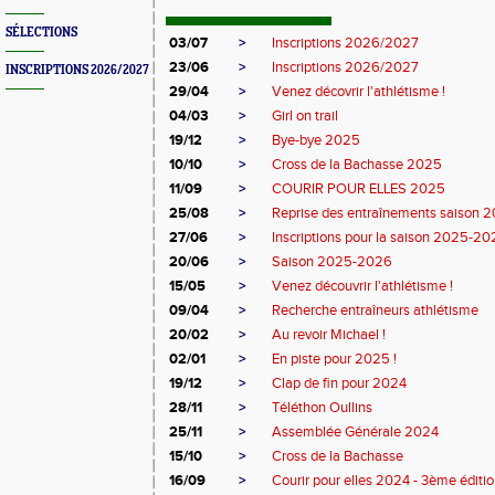
SÉLECTIONS
03/07
>
Inscriptions 2026/2027
23/06
>
Inscriptions 2026/2027
INSCRIPTIONS 2026/2027
29/04
>
Venez décovrir l'athlétisme !
04/03
>
Girl on trail
19/12
>
Bye-bye 2025
10/10
>
Cross de la Bachasse 2025
11/09
>
COURIR POUR ELLES 2025
25/08
>
Reprise des entraînements saison
27/06
>
Inscriptions pour la saison 2025-2
20/06
>
Saison 2025-2026
15/05
>
Venez découvrir l'athlétisme !
09/04
>
Recherche entraîneurs athlétisme
20/02
>
Au revoir Michael !
02/01
>
En piste pour 2025 !
19/12
>
Clap de fin pour 2024
28/11
>
Téléthon Oullins
25/11
>
Assemblée Générale 2024
15/10
>
Cross de la Bachasse
16/09
>
Courir pour elles 2024 - 3ème éditi