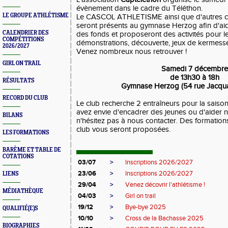
évènement dans le cadre du Téléthon.
LE GROUPE ATHLÉTISME
Le CASCOL ATHLETISME ainsi que d'autres clu
seront présents au gymnase Herzog afin d'aide
CALENDRIER DES
des fonds et proposeront des activités pour le
COMPÉTITIONS
démonstrations, découverte, jeux de kermesse
2026/2027
Venez nombreux nous retrouver !
GIRL ON TRAIL
Samedi 7 décembre
de 13h30 à 18h
RÉSULTATS
Gymnase Herzog (54 rue Jacquar
RECORD DU CLUB
Le club recherche 2 entraîneurs pour la sais
avez envie d'encadrer des jeunes ou d'aider n
BILANS
n'hésitez pas à nous contacter. Des formation
club vous seront proposées.
LES FORMATIONS
BARÈME ET TABLE DE
COTATIONS
03/07
>
Inscriptions 2026/2027
23/06
>
Inscriptions 2026/2027
LIENS
29/04
>
Venez décovrir l'athlétisme !
MÉDIATHÈQUE
04/03
>
Girl on trail
19/12
>
Bye-bye 2025
QUALIFIÉ(E)S
10/10
>
Cross de la Bachasse 2025
BIOGRAPHIES