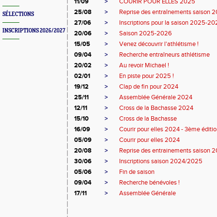
11/09
>
COURIR POUR ELLES 2025
25/08
>
Reprise des entraînements saison
SÉLECTIONS
27/06
>
Inscriptions pour la saison 2025-2
INSCRIPTIONS 2026/2027
20/06
>
Saison 2025-2026
15/05
>
Venez découvrir l'athlétisme !
09/04
>
Recherche entraîneurs athlétisme
20/02
>
Au revoir Michael !
02/01
>
En piste pour 2025 !
19/12
>
Clap de fin pour 2024
25/11
>
Assemblée Générale 2024
12/11
>
Cross de la Bachasse 2024
15/10
>
Cross de la Bachasse
16/09
>
Courir pour elles 2024 - 3ème éditi
05/09
>
Courir pour elles 2024
20/08
>
Reprise des entrainements saison
30/06
>
Inscriptions saison 2024/2025
05/06
>
Fin de saison
09/04
>
Recherche bénévoles !
17/11
>
Assemblée Générale