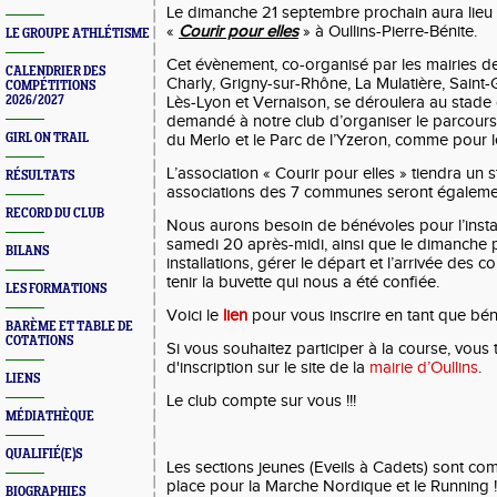
Le dimanche 21 septembre prochain aura lieu 
«
Courir pour elles
» à Oullins-Pierre-Bénite.
LE GROUPE ATHLÉTISME
Cet évènement, co-organisé par les mairies de 
CALENDRIER DES
Charly, Grigny-sur-Rhône, La Mulatière, Saint-
COMPÉTITIONS
2026/2027
Lès-Lyon et Vernaison, se déroulera au stade 
demandé à notre club d’organiser le parcours d
GIRL ON TRAIL
du Merlo et le Parc de l’Yzeron, comme pour l
L’association « Courir pour elles » tiendra un s
RÉSULTATS
associations des 7 communes seront égaleme
RECORD DU CLUB
Nous aurons besoin de bénévoles pour l’instal
samedi 20 après-midi, ainsi que le dimanche po
BILANS
installations, gérer le départ et l’arrivée des 
tenir la buvette qui nous a été confiée.
LES FORMATIONS
Voici le
lien
pour vous inscrire en tant que bén
BARÈME ET TABLE DE
COTATIONS
Si vous souhaitez participer à la course, vous t
d'inscription sur le site de la
mairie d’Oullins
.
LIENS
Le club compte sur vous !!!
MÉDIATHÈQUE
QUALIFIÉ(E)S
Les sections jeunes (Eveils à Cadets) sont comp
place pour la Marche Nordique et le Running !
BIOGRAPHIES