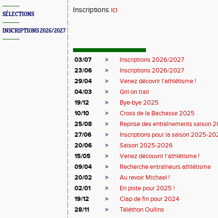
Inscriptions
ici
SÉLECTIONS
INSCRIPTIONS 2026/2027
03/07
>
Inscriptions 2026/2027
23/06
>
Inscriptions 2026/2027
29/04
>
Venez décovrir l'athlétisme !
04/03
>
Girl on trail
19/12
>
Bye-bye 2025
10/10
>
Cross de la Bachasse 2025
25/08
>
Reprise des entraînements saison
27/06
>
Inscriptions pour la saison 2025-2
20/06
>
Saison 2025-2026
15/05
>
Venez découvrir l'athlétisme !
09/04
>
Recherche entraîneurs athlétisme
20/02
>
Au revoir Michael !
02/01
>
En piste pour 2025 !
19/12
>
Clap de fin pour 2024
28/11
>
Téléthon Oullins