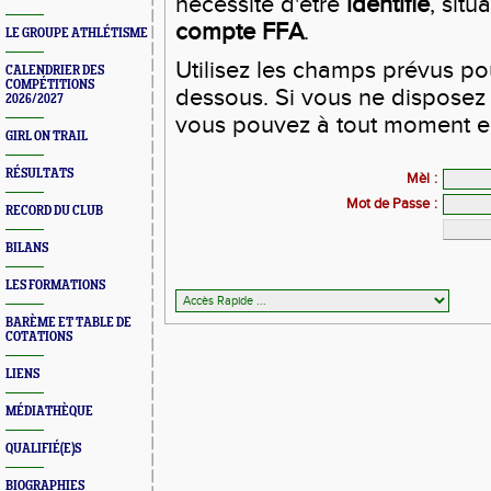
nécessite d'être
identifié
, situ
compte FFA
.
LE GROUPE ATHLÉTISME
Utilisez les champs prévus pour
CALENDRIER DES
COMPÉTITIONS
dessous. Si vous ne disposez 
2026/2027
vous pouvez à tout moment en
GIRL ON TRAIL
RÉSULTATS
Mèl
:
Mot de Passe
:
RECORD DU CLUB
BILANS
LES FORMATIONS
BARÈME ET TABLE DE
COTATIONS
LIENS
MÉDIATHÈQUE
QUALIFIÉ(E)S
BIOGRAPHIES