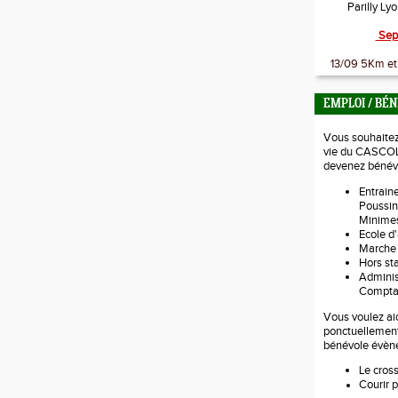
Parilly Ly
Sep
13/09 5Km et 
EMPLOI / BÉ
Vous souhaitez 
vie du CASCOL
devenez bénévo
Entraine
Poussin
Minimes
Ecole d'
Marche
Hors s
Administ
Comptab
Vous voulez aid
ponctuellemen
bénévole évèn
Le cros
Courir p