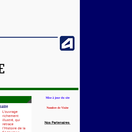
E
Mise à jour du site
naire
Nombre de Visite
L'ouvrage
richement
illustré, qui
Nos Partenaires
retrace
l’Histoire de la