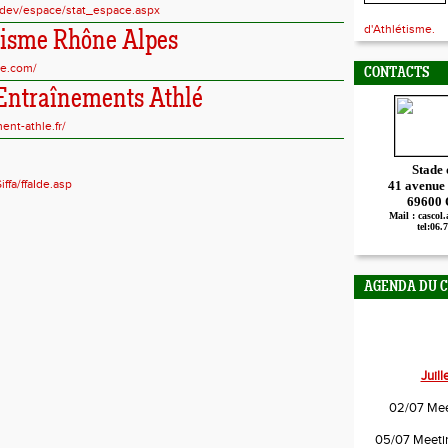
/dev/espace/stat_espace.aspx
d'Athlétisme.
tisme Rhône Alpes
le.com/
CONTACTS
Entraînements Athlé
nt-athle.fr/
Stade
iffa/ffaIde.asp
41 avenue
69600
Mail : cascol
tel:06.
AGENDA DU 
Juil
02/07 Mee
05/07 Meetin