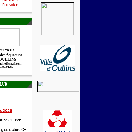
Fédération
Française
 du Merlo
 des Aqueducs
 OULLINS
.athle@gmail.com
73.90.01.05
CLUB
let 2026
ting C+ Bron
g de cloture C+