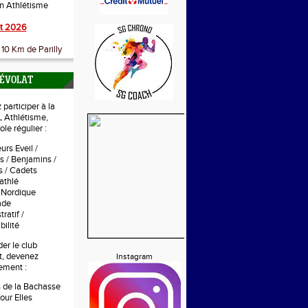
on Athlétisme
t 2026
10 Km de Parilly
NÉVOLAT
participer à la
 Athlétisme,
le régulier :
urs Eveil /
s / Benjamins /
 / Cadets
athlé
 Nordique
tade
ratif /
ilité
er le club
t, devenez
Instagram
ement :
s de la Bachasse
our Elles