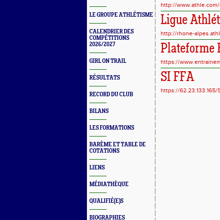
http://www.athle.com
LE GROUPE ATHLÉTISME
Ligue Athlé
CALENDRIER DES
http://rhone-alpes.ath
COMPÉTITIONS
2026/2027
Plateforme 
GIRL ON TRAIL
https://www.entraineme
SI FFA
RÉSULTATS
https://62.23.133.165/S
RECORD DU CLUB
BILANS
LES FORMATIONS
BARÈME ET TABLE DE
COTATIONS
LIENS
MÉDIATHÈQUE
QUALIFIÉ(E)S
BIOGRAPHIES