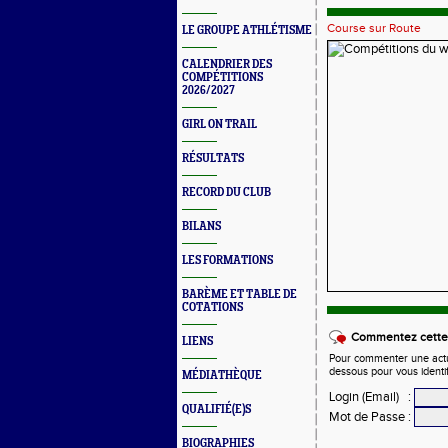
Course sur Route
LE GROUPE ATHLÉTISME
CALENDRIER DES
COMPÉTITIONS
2026/2027
GIRL ON TRAIL
RÉSULTATS
RECORD DU CLUB
BILANS
LES FORMATIONS
BARÈME ET TABLE DE
COTATIONS
Commentez cette 
LIENS
Pour commenter une actual
dessous pour vous identi
MÉDIATHÈQUE
Login (Email)
:
QUALIFIÉ(E)S
Mot de Passe
:
BIOGRAPHIES