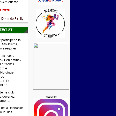
on Athlétisme
t 2026
10 Km de Parilly
NÉVOLAT
participer à la
 Athlétisme,
le régulier :
urs Eveil /
s / Benjamins /
 / Cadets
athlé
 Nordique
tade
ratif /
ilité
er le club
t, devenez
Instagram
ement :
s de la Bachasse
our Elles