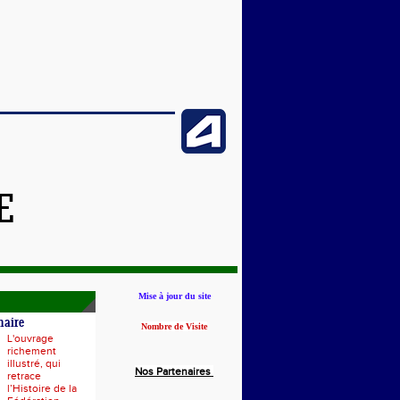
E
Mise à jour du site
naire
Nombre de Visite
L'ouvrage
richement
illustré, qui
Nos Partenaires
retrace
l’Histoire de la