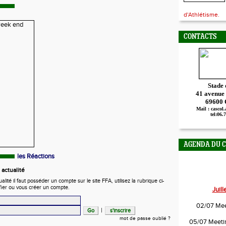
d'Athlétisme.
CONTACTS
Stade
41 avenue
69600
Mail : cascol
tel:06.
AGENDA DU 
les Réactions
actualité
ité il faut posséder un compte sur le site FFA, utilisez la rubrique ci-
fier ou vous créer un compte.
Juil
02/07 Mee
|
mot de passe oublié ?
05/07 Meetin