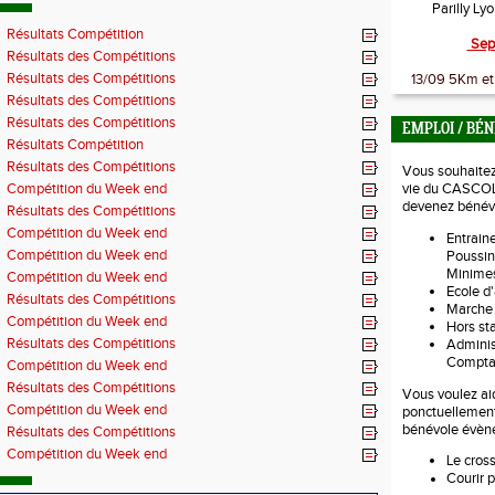
Parilly Ly
Résultats Compétition
Sep
Résultats des Compétitions
Résultats des Compétitions
13/09 5Km et 
Résultats des Compétitions
Résultats des Compétitions
EMPLOI / BÉ
Résultats Compétition
Résultats des Compétitions
Vous souhaitez 
Compétition du Week end
vie du CASCOL
devenez bénévo
Résultats des Compétitions
Compétition du Week end
Entraine
Compétition du Week end
Poussin
Minimes
Compétition du Week end
Ecole d'
Résultats des Compétitions
Marche
Compétition du Week end
Hors s
Résultats des Compétitions
Administ
Comptab
Compétition du Week end
Résultats des Compétitions
Vous voulez aid
Compétition du Week end
ponctuellemen
bénévole évèn
Résultats des Compétitions
Compétition du Week end
Le cros
Courir p