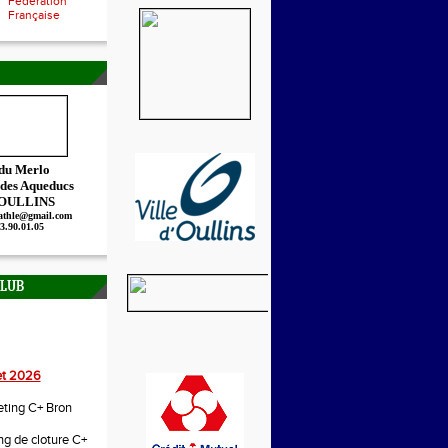
Fédération
Française
 du Merlo
 des Aqueducs
 OULLINS
.athle@gmail.com
73.90.01.05
CLUB
let 2026
ting C+ Bron
g de cloture C+