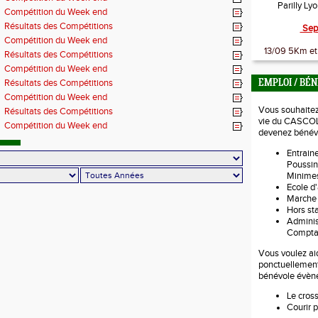
Parilly Ly
Compétition du Week end
Résultats des Compétitions
Sep
Compétition du Week end
13/09 5Km et 
Résultats des Compétitions
Compétition du Week end
Résultats des Compétitions
EMPLOI / BÉ
Compétition du Week end
Vous souhaitez 
Résultats des Compétitions
vie du CASCOL
Compétition du Week end
devenez bénévo
Entraine
Poussin
Minimes
Ecole d'
Marche
Hors s
Administ
Comptab
Vous voulez aid
ponctuellemen
bénévole évèn
Le cros
Courir p