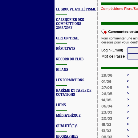
Compétitions Piste/Sa
LE GROUPE ATHLÉTISME
CALENDRIER DES
COMPÉTITIONS
2026/2027
Commentez cette 
GIRL ON TRAIL
Pour commenter une actual
dessous pour vous identi
RÉSULTATS
Login (Email)
:
Mot de Passe
:
RECORD DU CLUB
BILANS
>
29/06
LES FORMATIONS
>
01/06
>
27/05
BARÈME ET TABLE DE
>
26/05
COTATIONS
>
14/05
LIENS
>
06/04
>
23/03
MÉDIATHÈQUE
>
20/03
>
15/03
QUALIFIÉ(E)S
>
13/03
>
BIOGRAPHIES
08/03