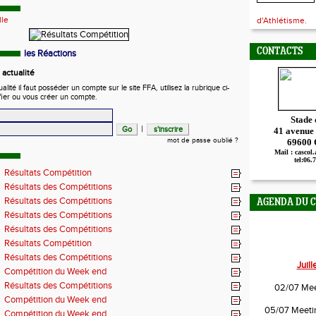
lle
d'Athlétisme.
CONTACTS
les Réactions
actualité
ité il faut posséder un compte sur le site FFA, utilisez la rubrique ci-
fier ou vous créer un compte.
Stade
|
41 avenue
mot de passe oublié ?
69600
Mail : cascol
tel:06.
Résultats Compétition
Résultats des Compétitions
Résultats des Compétitions
AGENDA DU 
Résultats des Compétitions
Résultats des Compétitions
Résultats Compétition
Résultats des Compétitions
Juil
Compétition du Week end
Résultats des Compétitions
02/07 Mee
Compétition du Week end
05/07 Meetin
Compétition du Week end