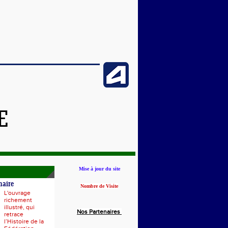
E
Mise à jour du site
naire
Nombre de Visite
L'ouvrage
richement
illustré, qui
Nos Partenaires
retrace
l’Histoire de la