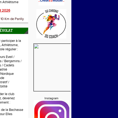
on Athlétisme
t 2026
10 Km de Parilly
NÉVOLAT
participer à la
 Athlétisme,
le régulier :
urs Eveil /
s / Benjamins /
 / Cadets
athlé
 Nordique
tade
ratif /
ilité
er le club
t, devenez
Instagram
ement :
s de la Bachasse
our Elles