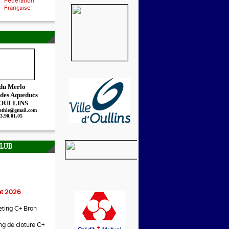
Fédération
Française
 du Merlo
 des Aqueducs
 OULLINS
.athle@gmail.com
73.90.01.05
CLUB
let 2026
ting C+ Bron
g de cloture C+