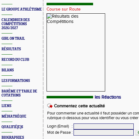
Course sur Route
LE GROUPE ATHLÉTISME
CALENDRIER DES
COMPÉTITIONS
2026/2027
GIRL ON TRAIL
RÉSULTATS
RECORD DU CLUB
BILANS
LES FORMATIONS
BARÈME ET TABLE DE
COTATIONS
les Réactions
Commentez cette actualité
LIENS
Pour commenter une actualité il faut posséder un compt
MÉDIATHÈQUE
rubrique ci-dessous pour vous identifier ou vous crée
Login (Email)
:
QUALIFIÉ(E)S
Mot de Passe
:
BIOGRAPHIES