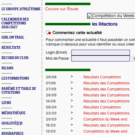
Course sur Route
LE GROUPE ATHLÉTISME
CALENDRIER DES
COMPÉTITIONS
les Réactions
2026/2027
Commentez cette actualité
GIRL ON TRAIL
Pour commenter une actualité il faut posséder un compt
rubrique ci-dessous pour vous identifier ou vous crée
RÉSULTATS
Login (Email)
:
RECORD DU CLUB
Mot de Passe
:
BILANS
>
29/06
Résultats Compétition
LES FORMATIONS
>
01/06
Résultats des Compétitions
>
BARÈME ET TABLE DE
27/05
Résultats des Compétitions
COTATIONS
>
26/05
Résultats des Compétitions
>
14/05
Résultats des Compétitions
LIENS
>
06/04
Résultats Compétition
>
23/03
Résultats des Compétitions
MÉDIATHÈQUE
>
20/03
Compétition du Week end
QUALIFIÉ(E)S
>
15/03
Résultats des Compétitions
>
13/03
Compétition du Week end
BIOGRAPHIES