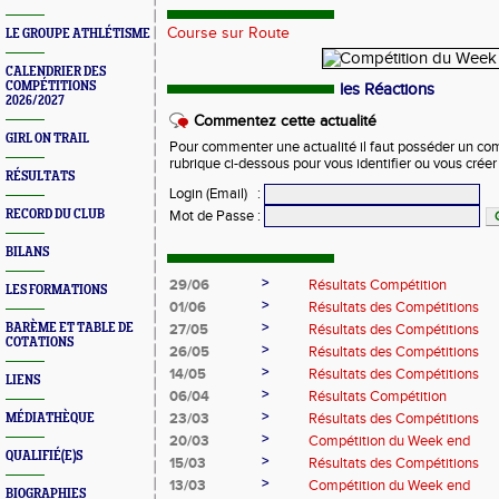
Course sur Route
LE GROUPE ATHLÉTISME
CALENDRIER DES
COMPÉTITIONS
les Réactions
2026/2027
Commentez cette actualité
GIRL ON TRAIL
Pour commenter une actualité il faut posséder un compt
rubrique ci-dessous pour vous identifier ou vous crée
RÉSULTATS
Login (Email)
:
RECORD DU CLUB
Mot de Passe
:
BILANS
>
29/06
Résultats Compétition
LES FORMATIONS
>
01/06
Résultats des Compétitions
>
BARÈME ET TABLE DE
27/05
Résultats des Compétitions
COTATIONS
>
26/05
Résultats des Compétitions
>
14/05
Résultats des Compétitions
LIENS
>
06/04
Résultats Compétition
>
23/03
Résultats des Compétitions
MÉDIATHÈQUE
>
20/03
Compétition du Week end
QUALIFIÉ(E)S
>
15/03
Résultats des Compétitions
>
13/03
Compétition du Week end
BIOGRAPHIES