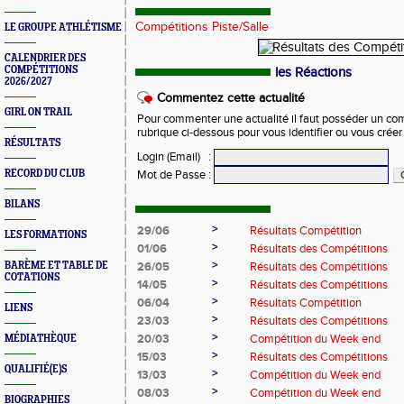
Compétitions Piste/Salle
LE GROUPE ATHLÉTISME
CALENDRIER DES
COMPÉTITIONS
les Réactions
2026/2027
Commentez cette actualité
GIRL ON TRAIL
Pour commenter une actualité il faut posséder un compt
rubrique ci-dessous pour vous identifier ou vous crée
RÉSULTATS
Login (Email)
:
RECORD DU CLUB
Mot de Passe
:
BILANS
>
29/06
Résultats Compétition
LES FORMATIONS
>
01/06
Résultats des Compétitions
>
BARÈME ET TABLE DE
26/05
Résultats des Compétitions
COTATIONS
>
14/05
Résultats des Compétitions
>
06/04
Résultats Compétition
LIENS
>
23/03
Résultats des Compétitions
>
20/03
Compétition du Week end
MÉDIATHÈQUE
>
15/03
Résultats des Compétitions
QUALIFIÉ(E)S
>
13/03
Compétition du Week end
>
08/03
Compétition du Week end
BIOGRAPHIES