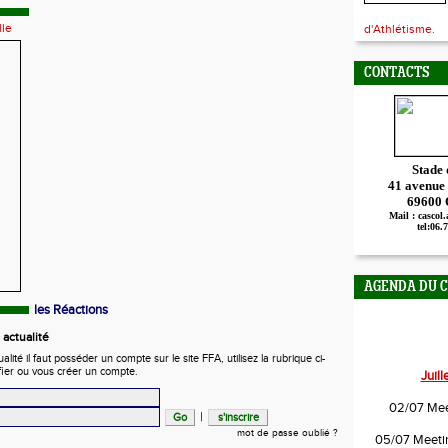
lle
d'Athlétisme.
CONTACTS
Stade
41 avenue
69600
Mail : cascol
tel:06.
AGENDA DU 
les Réactions
actualité
ité il faut posséder un compte sur le site FFA, utilisez la rubrique ci-
fier ou vous créer un compte.
Juil
02/07 Mee
|
mot de passe oublié ?
05/07 Meetin