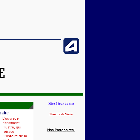
E
Mise à jour du site
naire
Nombre de Visite
L'ouvrage
richement
illustré, qui
Nos Partenaires
retrace
l’Histoire de la