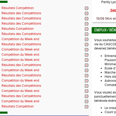
Parilly Ly
Résultats Compétition
Sep
Résultats des Compétitions
Résultats des Compétitions
13/09 5Km et 
Résultats des Compétitions
Résultats Compétition
EMPLOI / BÉ
Résultats des Compétitions
Compétition du Week end
Vous souhaitez 
Résultats des Compétitions
vie du CASCOL
devenez bénévo
Compétition du Week end
Compétition du Week end
Entraine
Compétition du Week end
Poussin
Minimes
Résultats des Compétitions
Ecole d'
Compétition du Week end
Marche
Résultats des Compétitions
Hors s
Compétition du Week end
Administ
Comptab
Résultats des Compétitions
Compétition du Week end
Vous voulez aid
Résultats des Compétitions
ponctuellemen
bénévole évèn
Compétition du Week end
Résultats Compétition
Le cros
Courir p