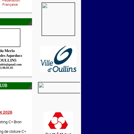
Fédération
Française
 du Merlo
 des Aqueducs
 OULLINS
.athle@gmail.com
73.90.01.05
CLUB
let 2026
ting C+ Bron
g de cloture C+