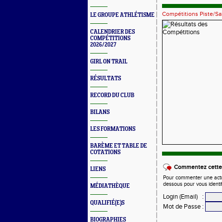
Compétitions Piste/Sa
LE GROUPE ATHLÉTISME
CALENDRIER DES
COMPÉTITIONS
2026/2027
GIRL ON TRAIL
RÉSULTATS
RECORD DU CLUB
BILANS
LES FORMATIONS
BARÈME ET TABLE DE
COTATIONS
Commentez cette 
LIENS
Pour commenter une actual
dessous pour vous identi
MÉDIATHÈQUE
Login (Email)
:
QUALIFIÉ(E)S
Mot de Passe
:
BIOGRAPHIES