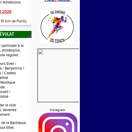
on Athlétisme
t 2026
10 Km de Parilly
NÉVOLAT
participer à la
 Athlétisme,
le régulier :
urs Eveil /
s / Benjamins /
 / Cadets
athlé
 Nordique
tade
ratif /
ilité
er le club
t, devenez
Instagram
ement :
s de la Bachasse
our Elles