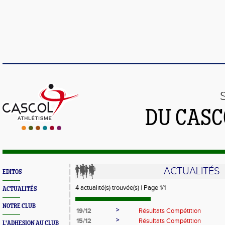
DU CASC
ACTUALITÉS
EDITOS
4 actualité(s) trouvée(s) | Page 1/1
ACTUALITÉS
NOTRE CLUB
>
19/12
Résultats Compétition
>
15/12
Résultats Compétition
L'ADHESION AU CLUB