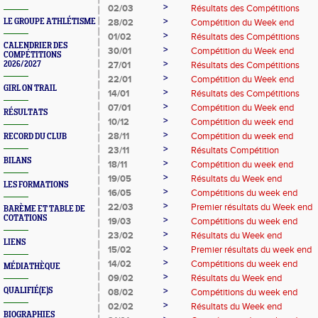
>
02/03
Résultats des Compétitions
>
LE GROUPE ATHLÉTISME
28/02
Compétition du Week end
>
01/02
Résultats des Compétitions
CALENDRIER DES
>
30/01
Compétition du Week end
COMPÉTITIONS
>
2026/2027
27/01
Résultats des Compétitions
>
22/01
Compétition du Week end
GIRL ON TRAIL
>
14/01
Résultats des Compétitions
>
07/01
Compétition du Week end
RÉSULTATS
>
10/12
Compétition du week end
>
28/11
Compétition du week end
RECORD DU CLUB
>
23/11
Résultats Compétition
BILANS
>
18/11
Compétition du week end
>
19/05
Résultats du Week end
LES FORMATIONS
>
16/05
Compétitions du week end
>
22/03
Premier résultats du Week end
BARÈME ET TABLE DE
COTATIONS
>
19/03
Compétitions du week end
>
23/02
Résultats du Week end
LIENS
>
15/02
Premier résultats du week end
>
14/02
Compétitions du week end
MÉDIATHÈQUE
>
09/02
Résultats du Week end
>
QUALIFIÉ(E)S
08/02
Compétitions du week end
>
02/02
Résultats du Week end
BIOGRAPHIES